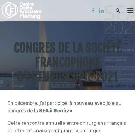
S
k
i
p
t
o
CONGRES DE LA SOCIÉTÉ
c
o
FRANCOPHONE
n
t
D’ARTHROSCOPIE 2021
e
n
t
En décembre, j’ai participé
à nouveau avec joie au
congrès de la
SFA à Genève
Cette rencontre annuelle entre chirurgiens français
et internationaux pratiquant la chirurgie