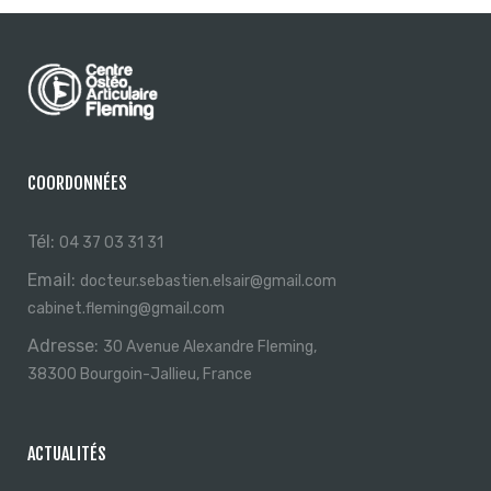
COORDONNÉES
Tél:
04 37 03 31 31
Email:
docteur.sebastien.elsair@gmail.com
cabinet.fleming@gmail.com
Adresse:
30 Avenue Alexandre Fleming,
38300 Bourgoin-Jallieu, France
ACTUALITÉS